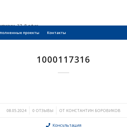
ивизии, 37, 8 офис
полненные проекты
Контакты
1000117316
/
/
08.05.2024
0 ОТЗЫВЫ
ОТ
КОНСТАНТИН БОРОВИКОВ
Консультация